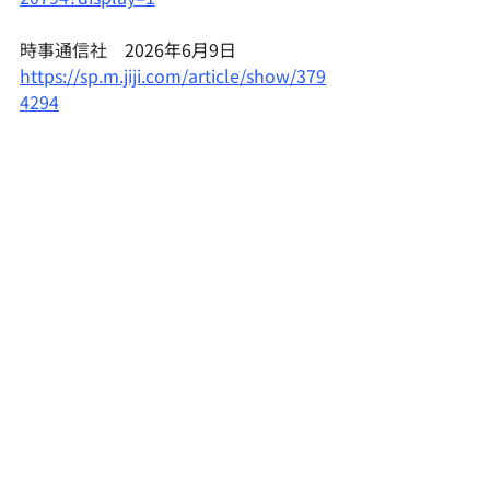
時事通信社　
2026年6月9日
https://sp.m.jiji.com/article/show/379
4294
関連した記事を見る
2026年7月31日
お知らせ
株式会社カンツール「下水道展'26東京」に
共同開発製品「Small Doctor Argo」を展示
2026年7月29日
お知らせ
日本経済新聞に当社の共同開発製品「Small
Doctor Argo」が掲載されました