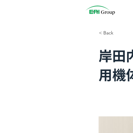
< Back
岸田
用機