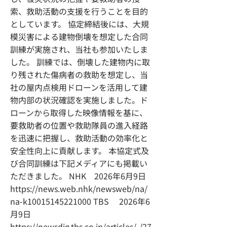
索、救助活動の支援を行うことを目的
としています。 協定締結後には、大規
模災害による建物倒壊を想定した合同
訓練が実施され、当社も参加いたしま
した。 訓練では、倒壊した建物内に取
り残された傷病者の救助を想定し、当
社の屋内点検用ドローンを活用して建
物内部の状況確認を実施しました。ド
ローンから取得した映像情報を基に、
要救助者の位置や救助隊員の進入経路
を迅速に把握し、救助活動の効率化と
安全性向上に貢献します。 本協定式及
び合同訓練は下記メディアにも掲載い
ただきました。 NHK 2026年6月9日
https://news.web.nhk/newsweb/na/
na-k10015145221000
TBS 2026年6
月9日
https://newsdig.tbs.co.jp/articles/-/27