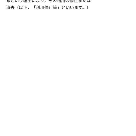
るという理由により，その利用の停止または
消去（以下，「利用停止等」といいます。）
を求められた場合には，遅滞なく必要な調査
を行います。
前項の調査結果に基づき，その請求に応じる
必要があると判断した場合には，遅滞なく，
当該個人情報の利用停止等を行います。
当社は，前項の規定に基づき利用停止等を行
った場合，または利用停止等を行わない旨の
決定をしたときは，遅滞なく，これをユーザ
ーに通知します。
前2項にかかわらず，利用停止等に多額の費
用を有する場合その他利用停止等を行うこと
が困難な場合であって，ユーザーの権利利益
を保護するために必要なこれに代わるべき措
置をとれる場合は，この代替策を講じるもの
とします。
第9条（プライバシーポリシーの変更）
本ポリシーの内容は，法令その他本ポリシー